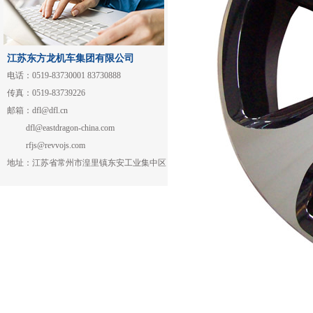
江苏东方龙机车集团有限公司
1
电话：0519-83730001 83730888
传真：0519-83739226
邮箱：dfl@dfl.cn
dfl@eastdragon-china.com
rfjs@revvojs.com
地址：江苏省常州市湟里镇东安工业集中区