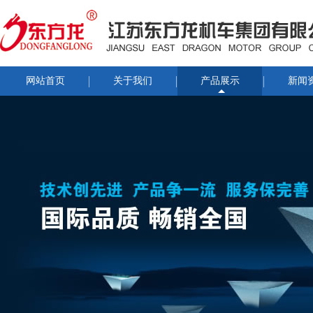
网站首页
关于我们
产品展示
新闻